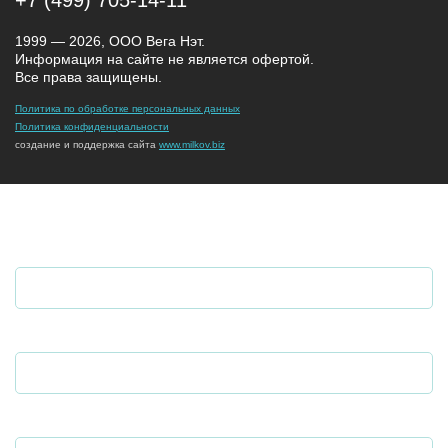
+7 (499) 705-14-11
1999 — 2026, ООО Вега Нэт.
Информация на сайте не является офертой.
Все права защищены.
Политика по обработке персональных данных
Политика конфиденциальности
создание и поддержка сайта
www.milkov.biz
ОСТАВИТЬ ЗАЯВКУ
ИМЯ ФАМИЛИЯ
НОМЕР ТЕЛЕФОНА
ЭЛЕКТРОННАЯ ПОЧТА