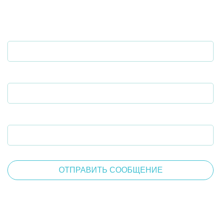
ОСТАВИТЬ ЗАЯВКУ
ИМЯ ФАМИЛИЯ
НОМЕР ТЕЛЕФОНА
ЭЛЕКТРОННАЯ ПОЧТА
ОТПРАВИТЬ СООБЩЕНИЕ
Нажимая на кнопку, даю согласие на обработку
персональных данных
и
согласен с
политикой конфиденциальности
ВАША ЗАЯВКА